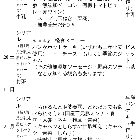
作
ェハー
参・無添加ベーコン・有機トマトピュー
り）
ス）
レ・赤ワイン）
牛乳
牛乳
・スープ（玉ねぎ・菜花）
・無農薬米7分つき
シリア
ル
Saturday 軽食メニュー
（新1歳
パンかホットケーキ（いずれも国産小麦
ビス
児は乳児
使用） ＋ チーズ もしくは季節のジ
ケッ
28
土
用ビスケ
ャム
ト
ットorウ
（その他無添加ソーセージ・野菜のソテ
お茶
ェハー
ーなどが加わる場合もあります）
ス）
お茶
1
日
豆腐
シリア
パン
ル
・ちゅるんと麻婆春雨、どれだけでも食
ケー
（新1歳
べられそう♪（国産三元豚ミンチ・春
キ
児は乳児
雨・人参・ネギ・椎茸・青菜）
（手
用ビスケ
月
・キャベツとしらすの甘酢和え（キャベ
2
作
ットorウ
ツ・青菜・しらす）
ェハー
り）
・味噌汁（豆腐・大根・揚げ）