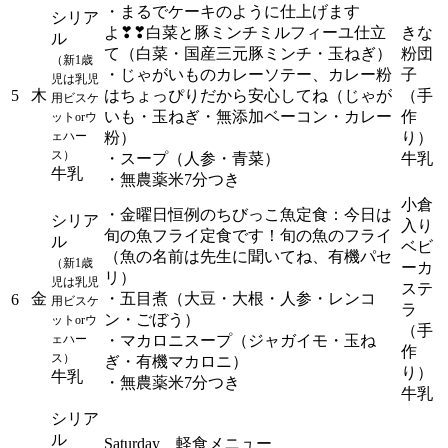
・まるでケーキのように仕上げます
シリア
よ❣❣白菜と豚ミンチミルフィーユ仕立
きな
ル
て（白菜・国産三元豚ミンチ・玉ねぎ）
粉団
（新1歳
・じゃがいものカレーソテー、カレー粉
子
児は乳児
5
木
はちょっぴりだから安心してね（じゃが
（手
用ビスケ
いも・玉ねぎ・無添加ベーコン・カレー
作
ットorウ
ェハー
粉）
り）
ス）
・スープ（人参・青菜）
牛乳
牛乳
・無農薬米7分つき
小倉
・金曜日恒例のちびっこ魚定食：今日は
シリア
入り
旬の魚フライ定食です！旬の魚のフライ
ル
ベビ
（魚の名前は先生に聞いてね、有機パセ
（新1歳
ーカ
リ）
児は乳児
ステ
金
・五目煮（大豆・大根・人参・レンコ
6
用ビスケ
ラ
ン・ごぼう）
ットorウ
（手
ェハー
・マカロニスープ（ジャガイモ・玉ね
作
ス）
ぎ・有機マカロニ）
り）
牛乳
・無農薬米7分つき
牛乳
シリア
ル
Saturday 軽食メニュー