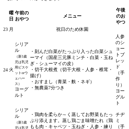
午後
曜
午前の
メニュー
のお
日
おやつ
やつ
23
月
祝日のため休園
人参
のシ
シリア
ョー
ル
・刻んだ白菜がたっぷり入った白菜シュ
トブ
（新1歳
ーマイ（国産三元豚ミンチ・白菜・玉ね
レッ
児は乳児
ぎ・シューマイの皮）
ド
用ビスケ
火
・切干大根煮（切干大根・人参・椎茸・
24
（手
ットorウ
揚げ）
ェハー
作
・おすまし（青菜・麩・ネギ）
ス）
り）
・無農薬7分つき
ヨーグ
ヨー
ルト
グル
ト
シリア
・鶏肉を柔らか～く蒸してお野菜もたっ
チヂ
ル
ぷり添えます。蒸し鶏ごま味噌たれ（鶏
ミ
（新1歳
もも肉・キャベツ・玉ねぎ・人参・練り
（手
児は乳児