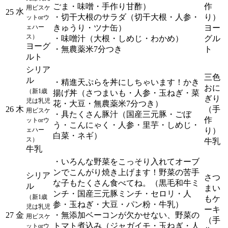
ごま・味噌・手作り甘酢）
作
用ビスケ
水
25
・切干大根のサラダ（切干大根・人参・
り）
ットorウ
ェハー
きゅうり・ツナ缶）
ヨー
ス）
・味噌汁（大根・しめじ・わかめ）
グル
ヨーグ
・無農薬米7分つき
ト
ルト
シリア
三色
ル
・精進天ぷらを丼にしちゃいます！かき
おに
（新1歳
揚げ丼（さつまいも・人参・玉ねぎ・菜
ぎり
児は乳児
花・大豆・無農薬米7分つき）
26
木
（手
用ビスケ
・具たくさん豚汁（国産三元豚・ごぼ
作
ットorウ
う・こんにゃく・人参・里芋・しめじ・
ェハー
り）
白菜・ネギ）
ス）
牛乳
牛乳
・いろんな野菜をこっそり入れてオーブ
ンでこんがり焼き上げます！野菜の苦手
シリア
さつ
な子もたくさん食べてね。（黒毛和牛ミ
ル
まい
ンチ・国産三元豚ミンチ・セロリ・人
（新1歳
もケ
参・玉ねぎ・大豆・パン粉・牛乳）
児は乳児
ーキ
27
金
・無添加ベーコンが欠かせない、野菜の
用ビスケ
（手
トマト煮込み（ジャガイモ・玉ねぎ・人
ットorウ