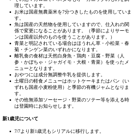
理しています。
お米は国産無農薬米を7分つきしたものを使用していま
す。
魚は国産の天然物を使用していますので、仕入れの関
係で変更になることがあります。（季節によりサーモ
ンは国産以外のものを使うことがあります。）
青菜と明記されている場合はほうれん草・小松菜・春
菊・チンゲン菜のいずれかになります。
離乳食の食材は天然白身魚・鶏肉・豆腐・野菜（人
参・かぼちゃ・ジャガイモ・大根・青菜）を使ったメ
ニューとなります。
おやつには成分無調整牛乳を提供します。
土曜日の軽食メニューはホットケーキまたはパン（い
ずれも国産小麦粉使用）と季節の有機ジャムとなりま
す。
その他無添加ソーセージ・野菜のソテー等を添える時
は登園時にお知らせします。
新1歳児について
7/7より新1歳児もシリアルに移行します。