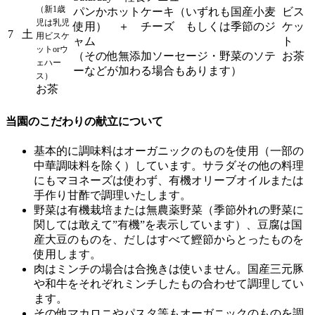
（新1歳
パンかホットケーキ（いずれも国産小麦
ビス
児は乳児
使用） ＋ チーズ もしくは季節のジ
ケッ
7
土
用ビスケ
ャム
ト
ットorウ
（その他無添加ソーセージ・野菜のソテ
お茶
ェハー
ーなどが加わる場合もあります）
ス）
お茶
当園のこだわりの献立について
基本的に調味料はオーガニックのものを使用（一部の
中華調味料を除く）しています。サラダその他の料理
にもマヨネーズは使わず、有機オリーブオイルまたは
手作り甘酢で調理いたします。
野菜は有機栽培または無農薬野菜（季節外れの野菜に
関しては敢えて”有機”を表示しています）、豆腐は国
産大豆のものを、だしはすべて鰹節からとったものを
使用します。
肉はミンチの場合は合挽きは使いません。国産三元豚
や和牛をそれぞれミンチしたもの合わせて調理してい
ます。
その他マカロニやパスタ等もオーガニックのものを調