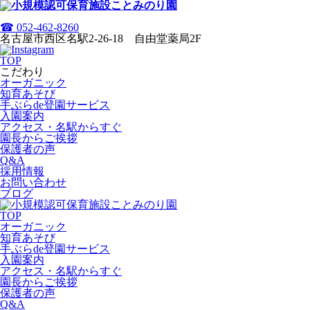
☎ 052-462-8260
名古屋市西区名駅2-26-18 自由堂薬局2F
TOP
こだわり
オーガニック
知育あそび
手ぶらde登園サービス
入園案内
アクセス・名駅からすぐ
園長からご挨拶
保護者の声
Q&A
採用情報
お問い合わせ
ブログ
TOP
オーガニック
知育あそび
手ぶらde登園サービス
入園案内
アクセス・名駅からすぐ
園長からご挨拶
保護者の声
Q&A