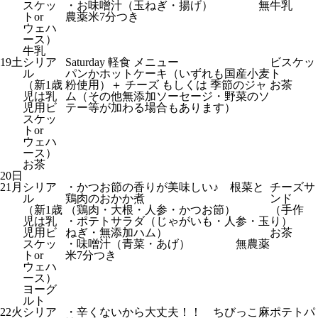
スケッ
・お味噌汁（玉ねぎ・揚げ） 無
牛乳
トor
農薬米7分つき
ウェハ
ース）
牛乳
19
土
シリア
Saturday 軽食 メニュー
ビスケッ
ル
パンかホットケーキ（いずれも国産小麦
ト
（新1歳
粉使用）＋ チーズ もしくは 季節のジャ
お茶
児は乳
ム（その他無添加ソーセージ・野菜のソ
児用ビ
テー等が加わる場合もあります）
スケッ
トor
ウェハ
ース）
お茶
20
日
21
月
シリア
・かつお節の香りが美味しい♪ 根菜と
チーズサ
ル
鶏肉のおかか煮
ンド
（新1歳
（鶏肉・大根・人参・かつお節）
（手作
児は乳
・ポテトサラダ（じゃがいも・人参・玉
り）
児用ビ
ねぎ・無添加ハム）
お茶
スケッ
・味噌汁（青菜・あげ） 無農薬
トor
米7分つき
ウェハ
ース）
ヨーグ
ルト
22
火
シリア
・辛くないから大丈夫！！ ちびっこ麻
ポテトパ