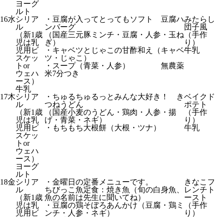
ヨーグ
ルト
16
水
シリア
・豆腐が入ってとってもソフト 豆腐ハ
みたらし
ル
ンバーグ
団子風
（新1歳
（国産三元豚ミンチ・豆腐・人参・玉ね
（手作
児は乳
ぎ）
り）
児用ビ
・キャベツとじゃこの甘酢和え（キャベ
牛乳
スケッ
ツ・じゃこ）
トor
・スープ（青菜・人参） 無農薬
ウェハ
米7分つき
ース）
牛乳
17
木
シリア
・ちゅるちゅるっとみんな大好き！ き
ベイクド
ル
つねうどん
ポテト
（新1歳
（国産小麦のうどん・鶏肉・人参・揚
（手作
児は乳
げ・青菜・ネギ）
り）
児用ビ
・もちもち大根餅（大根・ツナ）
牛乳
スケッ
トor
ウェハ
ース）
ヨーグ
ルト
18
金
シリア
・金曜日の定番メニューです。
きなこフ
ル
ちびっこ魚定食：焼き魚（旬の白身魚、
レンチト
（新1歳
魚の名前は先生に聞いてね）
ースト
児は乳
・豆腐の鶏そぼろあんかけ（豆腐・鶏ミ
（手作
児用ビ
ンチ・人参・ネギ）
り）