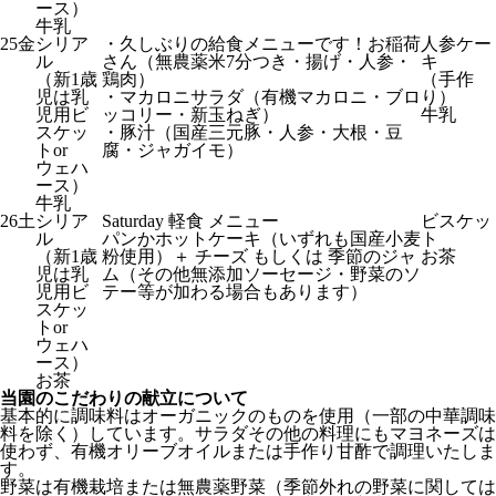
ース）
牛乳
25
金
シリア
・久しぶりの給食メニューです！お稲荷
人参ケー
ル
さん（無農薬米7分つき・揚げ・人参・
キ
（新1歳
鶏肉）
（手作
児は乳
・マカロニサラダ（有機マカロニ・ブロ
り）
児用ビ
ッコリー・新玉ねぎ）
牛乳
スケッ
・豚汁（国産三元豚・人参・大根・豆
トor
腐・ジャガイモ）
ウェハ
ース）
牛乳
26
土
シリア
Saturday 軽食 メニュー
ビスケッ
ル
パンかホットケーキ（いずれも国産小麦
ト
（新1歳
粉使用）＋ チーズ もしくは 季節のジャ
お茶
児は乳
ム（その他無添加ソーセージ・野菜のソ
児用ビ
テー等が加わる場合もあります）
スケッ
トor
ウェハ
ース）
お茶
当園のこだわりの献立について
基本的に調味料はオーガニックのものを使用（一部の中華調味
料を除く）しています。サラダその他の料理にもマヨネーズは
使わず、有機オリーブオイルまたは手作り甘酢で調理いたしま
す。
野菜は有機栽培または無農薬野菜（季節外れの野菜に関しては