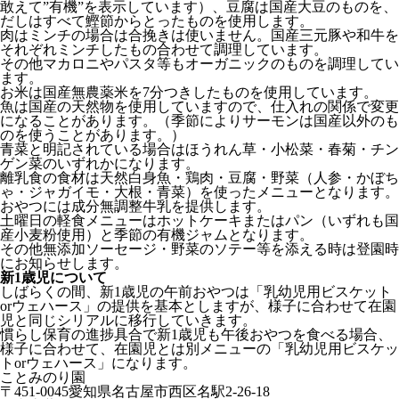
敢えて”有機”を表示しています）、豆腐は国産大豆のものを、
だしはすべて鰹節からとったものを使用します。
肉はミンチの場合は合挽きは使いません。国産三元豚や和牛を
それぞれミンチしたもの合わせて調理しています。
その他マカロニやパスタ等もオーガニックのものを調理してい
ます。
お米は国産無農薬米を7分つきしたものを使用しています。
魚は国産の天然物を使用していますので、仕入れの関係で変更
になることがあります。（季節によりサーモンは国産以外のも
のを使うことがあります。）
青菜と明記されている場合はほうれん草・小松菜・春菊・チン
ゲン菜のいずれかになります。
離乳食の食材は天然白身魚・鶏肉・豆腐・野菜（人参・かぼち
ゃ・ジャガイモ・大根・青菜）を使ったメニューとなります。
おやつには成分無調整牛乳を提供します。
土曜日の軽食メニューはホットケーキまたはパン（いずれも国
産小麦粉使用）と季節の有機ジャムとなります。
その他無添加ソーセージ・野菜のソテー等を添える時は登園時
にお知らせします。
新1歳児について
しばらくの間、新1歳児の午前おやつは「乳幼児用ビスケット
orウェハース」の提供を基本としますが、様子に合わせて在園
児と同じシリアルに移行していきます。
慣らし保育の進捗具合で新1歳児も午後おやつを食べる場合、
様子に合わせて、在園児とは別メニューの「乳幼児用ビスケッ
トorウェハース」になります。
ことみのり園
〒451-0045愛知県名古屋市西区名駅2-26-18