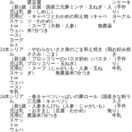
ル
婆豆腐
ンケーキ
（新1歳
（豆腐・国産三元豚ミンチ・玉ねぎ・人
（手作
児は乳
参・しめじ）
り）
児用ビ
・キャベツとわかめの和え物（キャベ
ヨーグル
スケッ
ツ・わかめ）
ト
トor
・スープ（大根・人参） 無農薬
ウェハ
米7分つき
ース）
ヨーグ
ルト
23
水
シリア
・やわらかいささ身のごま和え焼き（鶏
お好み焼
ル
ささみ・ごま）
き
（新1歳
・ブロッコリーのパスタ炒め（パスタ・
（手作
児は乳
ブロッコリー・玉ねぎ）
り）
児用ビ
・スープ（じゃがいも・人参・玉ね
牛乳
スケッ
ぎ） 無農薬米7分つき
トor
ウェハ
ース）
牛乳
24
木
シリア
・春キャベツいっぱいの豚ロール（国産
きな粉ラ
ル
三元豚・キャベツ）
スク
（新1歳
・人参きんぴら（人参・じゃがいも）
（手作
児は乳
・おすまし（豆腐・わかめ） 無
り）
児用ビ
農薬米7分つき
牛乳
スケッ
トor
ウェハ