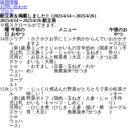
採用情報
お問い合わせ
ブログ
献立表を掲載しました!!（2025/4/14～2025/4/26）
2025/4/14～2025/4/26 献立表
※横スクロールができます。
曜
午前の
メニュー
午後のお
日
おやつ
やつ
14
月
シリア
・ホクホクお芋にミンチ肉がからんでい
おかかチ
ル
ますよ
ーズおに
（新1歳
豚ミンチとじゃがいもの甘辛炒め（国産
ぎり（手
児は乳
三元豚ミンチ・じゃがいも・玉ねぎ）
作り）
児用ビ
・お豆さんと根菜煮（大豆・人参・さつ
お茶
スケッ
まいも・大根）
トor
・おすまし（豆腐・玉ねぎ・わか
ウェハ
め） 無農薬米7分つき
ース）
ヨーグ
ルト
15
火
シリア
・じっくり煮込んだ野菜がとろとろで美
小松菜ク
ル
味しい！
ッキー
（新1歳
野菜ポトフ（鶏肉・玉ねぎ・人参・じゃ
（手作
児は乳
がいも・キャベツ・しめじ）
り）
児用ビ
・ひじき煮（ひじき・人参・揚げ・椎
ヨーグル
スケッ
茸・大豆） 無農薬米7分つき
ト
トor
ウェハ
ース）