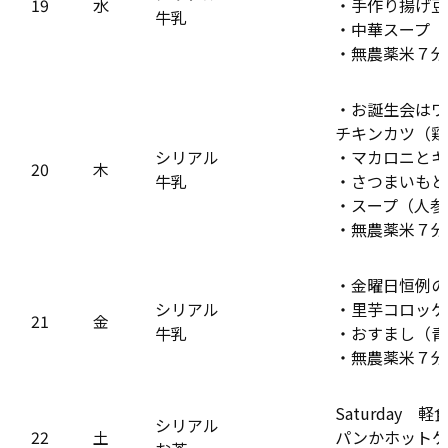
19
水
・手作り揚げ豆
牛乳
・中華スープ（
・無農薬米７分
・お誕生会は
チキンカツ（鶏
シリアル
・マカロニとキ
20
木
牛乳
・さつまいもと
・スープ（人参
・無農薬米７分
・金曜日恒例の
シリアル
・里芋コロッケ
21
金
牛乳
・おすまし（青
・無農薬米７分
Saturday 
シリアル
22
土
パンかホットケ