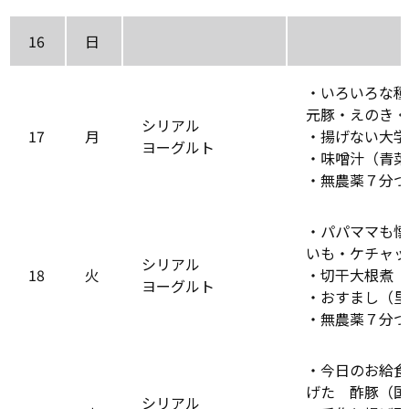
16
日
・いろいろな種
元豚・えのき・
シリアル
17
月
・揚げない大学
ヨーグルト
・味噌汁（青菜
・無農薬７分つ
・パパママも懐
いも・ケチャッ
シリアル
18
火
・切干大根煮（
ヨーグルト
・おすまし（里
・無農薬７分つ
・今日のお給食
げた 酢豚（国
シリアル