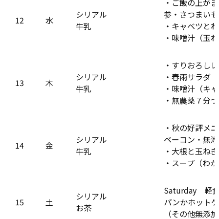
・ご飯の上がま
シリアル
参・さつまいも
12
水
牛乳
・キャベツとわ
・味噌汁（玉ね
・すりおろしレ
シリアル
・春雨サラダ（
13
木
牛乳
・味噌汁（キャ
・無農薬７分つ
・秋の好評メニ
シリアル
ベーコン・無添
14
金
牛乳
・大根と玉ねぎ
・スープ（わか
Saturday 
シリアル
15
土
パンかホットケ
お茶
（その他無添加